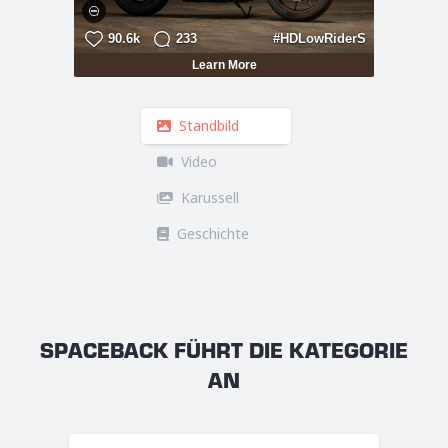
Standbild

Video

Karussell

Geschichte

SPACEBACK FÜHRT DIE KATEGORIE
AN