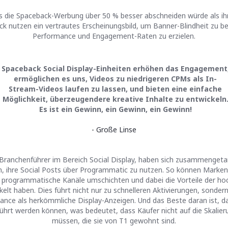
ss die Spaceback-Werbung über 50 % besser abschneiden würde als ih
ck nutzen ein vertrautes Erscheinungsbild, um Banner-Blindheit zu 
Performance und Engagement-Raten zu erzielen.
Spaceback Social Display-Einheiten erhöhen das Engagement
ermöglichen es uns, Videos zu niedrigeren CPMs als In-
Stream-Videos laufen zu lassen, und bieten eine einfache
Möglichkeit, überzeugendere kreative Inhalte zu entwickeln
Es ist ein Gewinn, ein Gewinn, ein Gewinn!
- Große Linse
ranchenführer im Bereich Social Display, haben sich zusammengeta
en, ihre Social Posts über Programmatic zu nutzen. So können Marke
uf programmatische Kanäle umschichten und dabei die Vorteile der ho
kelt haben. Dies führt nicht nur zu schnelleren Aktivierungen, sonder
ance als herkömmliche Display-Anzeigen. Und das Beste daran ist, d
rt werden können, was bedeutet, dass Käufer nicht auf die Skalier
müssen, die sie von T1 gewohnt sind.