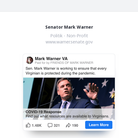
Senator Mark Warner
Politik - Non-Profit
www.warner.senate.gov