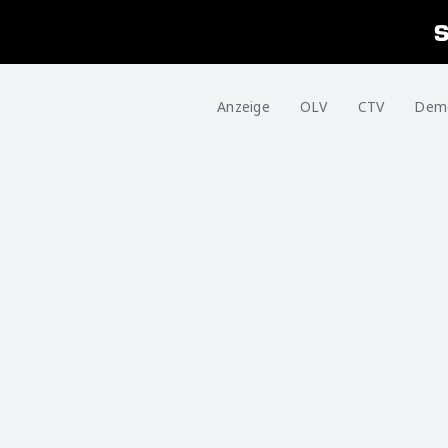
Anzeige
OLV
CTV
Dem